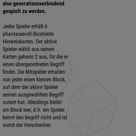
also generationsverbindend
gespielt zu werden.
Jeder Spieler erhält 6
phantasievoll illustrierte
Hinweiskarten. Der aktive
Spieler wählt aus seinen
Karten geheim 2 aus, für die er
einen übergeordneten Begriff
findet. Die Mitspieler erhalten
nun jeder einen kleinen Block,
auf dem der aktive Spieler
seinen ausgewählten Begriff
notiert hat. Allerdings bleibt
ein Block leer, d.h. ein Spieler
kennt den Begriff nicht und ist
somit der Verschwörer.