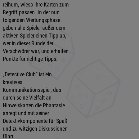
reihum, wieso ihre Karten zum
Begriff passen. In der nun
folgenden Wertungsphase
geben alle Spieler außer dem
aktiven Spieler einen Tipp ab,
wer in dieser Runde der
Verschwörer war, und erhalten
Punkte für richtige Tipps.
„Detective Club“ ist ein
kreatives
Kommunikationsspiel, das
durch seine Vielfalt an
Hinweiskarten die Phantasie
anregt und mit seiner
Detektivkomponente für Spaß
und zu witzigen Diskussionen
führt.