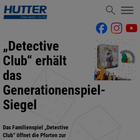
„Detective
Club“ erhält
das
Generationenspiel-
Siegel
Das Familienspiel „Detective
Club“ öffnet die Pforten zur