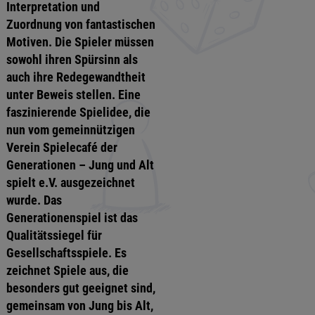
Interpretation und
Zuordnung von fantastischen
Motiven. Die Spieler müssen
sowohl ihren Spürsinn als
auch ihre Redegewandtheit
unter Beweis stellen. Eine
faszinierende Spielidee, die
nun vom gemeinnützigen
Verein Spielecafé der
Generationen – Jung und Alt
spielt e.V. ausgezeichnet
wurde. Das
Generationenspiel ist das
Qualitätssiegel für
Gesellschaftsspiele. Es
zeichnet Spiele aus, die
besonders gut geeignet sind,
gemeinsam von Jung bis Alt,