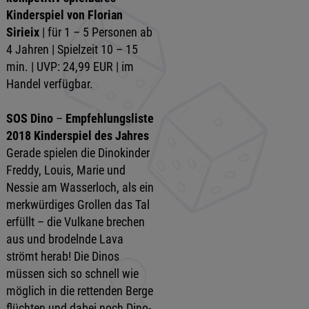
Kinderspiel von Florian
Sirieix
| für 1 – 5 Personen ab
4 Jahren | Spielzeit 10 – 15
min. | UVP: 24,99 EUR | im
Handel verfügbar.
SOS Dino
–
Empfehlungsliste
2018 Kinderspiel des Jahres
Gerade spielen die Dinokinder
Freddy, Louis, Marie und
Nessie am Wasserloch, als ein
merkwürdiges Grollen das Tal
erfüllt – die Vulkane brechen
aus und brodelnde Lava
strömt herab! Die Dinos
müssen sich so schnell wie
möglich in die rettenden Berge
flüchten und dabei noch Dino-