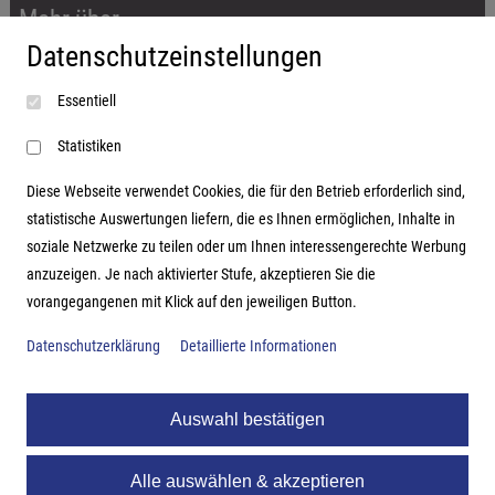
Mehr über...
Datenschutzeinstellungen
Impressum
Essentiell
AGB
Datenschutzerklärung
Statistiken
Diese Webseite verwendet Cookies, die für den Betrieb erforderlich sind,
statistische Auswertungen liefern, die es Ihnen ermöglichen, Inhalte in
soziale Netzwerke zu teilen oder um Ihnen interessengerechte Werbung
Adresse
anzuzeigen. Je nach aktivierter Stufe, akzeptieren Sie die
vorangegangenen mit Klick auf den jeweiligen Button.
Hutter Trade GmbH + Co KG
Bgm.-Landmann-Platz 1-5
Datenschutzerklärung
Detaillierte Informationen
D-89312 Günzburg
Auswahl bestätigen
Alle auswählen & akzeptieren