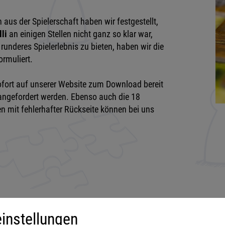
us der Spielerschaft haben wir festgestellt,
li
an einigen Stellen nicht ganz so klar war,
runderes Spielerlebnis zu bieten, haben wir die
ormuliert.
 sofort auf unserer Website zum Download bereit
 angefordert werden. Ebenso auch die 18
n mit fehlerhafter Rückseite können bei uns
instellungen