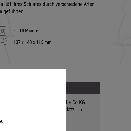
alität Ihres Schlafes durch verschiedene Arten
n geführten…
8 - 10 Minuten
137 x 143 x 115 mm
Adresse
Hutter Trade GmbH + Co KG
Bgm.-Landmann-Platz 1-5
D-89312 Günzburg
es