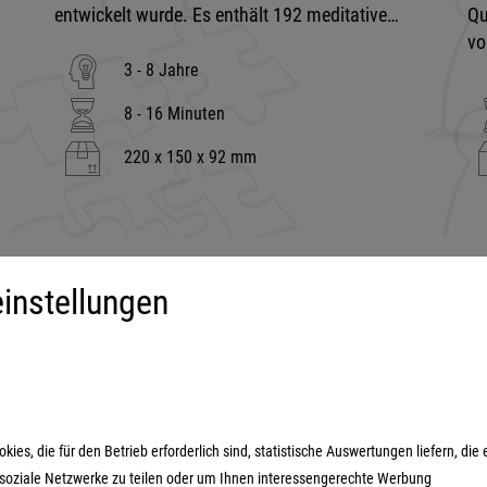
entwickelt wurde. Es enthält 192 meditative…
Qu
vo
3 - 8 Jahre
8 - 16 Minuten
220 x 150 x 92 mm
instellungen
iment
Mehr über...
derspiele
Impressum
ilienspiele
AGB
ategiespiele
Datenschutzerklärung
es, die für den Betrieb erforderlich sind, statistische Auswertungen liefern, die 
estyle-Spiele
n soziale Netzwerke zu teilen oder um Ihnen interessengerechte Werbung