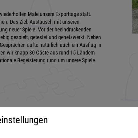
ederholten Male unsere Exporttage statt.
hen. Das Ziel: Austausch mit unseren
llung neuer Spiele. Vor der beeindruckenden
big gespielt, getestet und genetzwerkt. Neben
Gesprächen dufte natürlich auch ein Ausflug in
ten wir knapp 30 Gäste aus rund 15 Ländern
nationale Begeisterung rund um unsere Spiele.
instellungen
iment
Mehr über...