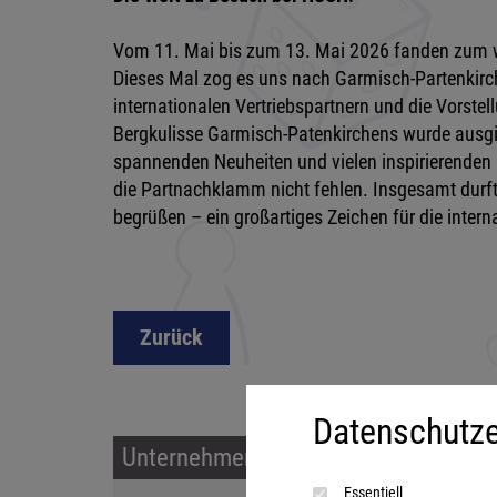
Vom 11. Mai bis zum 13. Mai 2026 fanden zum wi
Dieses Mal zog es uns nach Garmisch-Partenkirc
internationalen Vertriebspartnern und die Vorste
Bergkulisse Garmisch-Patenkirchens wurde ausgie
spannenden Neuheiten und vielen inspirierenden 
die Partnachklamm nicht fehlen. Insgesamt durf
begrüßen – ein großartiges Zeichen für die inter
Zurück
Datenschutze
Unternehmen & Service
Sort
Essentiell