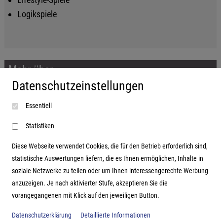
Logikspiele
Mehr über...
Datenschutzeinstellungen
Impressum
Essentiell
AGB
Datenschutzerklärung
Statistiken
Diese Webseite verwendet Cookies, die für den Betrieb erforderlich sind,
statistische Auswertungen liefern, die es Ihnen ermöglichen, Inhalte in
soziale Netzwerke zu teilen oder um Ihnen interessengerechte Werbung
Adresse
anzuzeigen. Je nach aktivierter Stufe, akzeptieren Sie die
vorangegangenen mit Klick auf den jeweiligen Button.
Hutter Trade GmbH + Co KG
Bgm.-Landmann-Platz 1-5
Datenschutzerklärung
Detaillierte Informationen