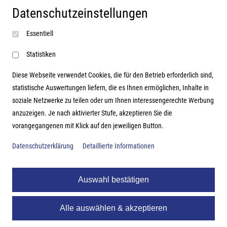
Datenschutzeinstellungen
Impressum
Essentiell
AGB
Datenschutzerklärung
Statistiken
Diese Webseite verwendet Cookies, die für den Betrieb erforderlich sind,
statistische Auswertungen liefern, die es Ihnen ermöglichen, Inhalte in
soziale Netzwerke zu teilen oder um Ihnen interessengerechte Werbung
Adresse
anzuzeigen. Je nach aktivierter Stufe, akzeptieren Sie die
vorangegangenen mit Klick auf den jeweiligen Button.
Hutter Trade GmbH + Co KG
Bgm.-Landmann-Platz 1-5
Datenschutzerklärung
Detaillierte Informationen
D-89312 Günzburg
Auswahl bestätigen
Alle auswählen & akzeptieren