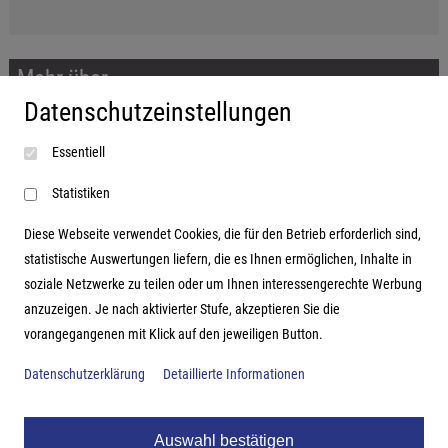
Mehr über...
Datenschutzeinstellungen
Impressum
Essentiell
AGB
Datenschutzerklärung
Statistiken
Diese Webseite verwendet Cookies, die für den Betrieb erforderlich sind,
statistische Auswertungen liefern, die es Ihnen ermöglichen, Inhalte in
soziale Netzwerke zu teilen oder um Ihnen interessengerechte Werbung
Adresse
anzuzeigen. Je nach aktivierter Stufe, akzeptieren Sie die
vorangegangenen mit Klick auf den jeweiligen Button.
Hutter Trade GmbH + Co KG
Bgm.-Landmann-Platz 1-5
Datenschutzerklärung
Detaillierte Informationen
D-89312 Günzburg
Auswahl bestätigen