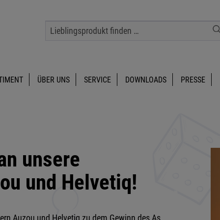
TIMENT
ÜBER UNS
SERVICE
DOWNLOADS
PRESSE
 an unsere
ou und Helvetiq!
nern Auzou und Helvetiq zu dem Gewinn des As