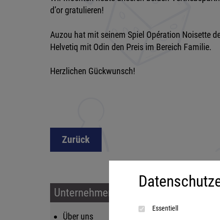
d’or gratulieren!
Auzou hat mit seinem Spiel Opération Noisette d
Helvetiq mit Odin den Preis im Bereich Familie.
Herzlichen Gückwunsch!
Zurück
Datenschutze
Unternehmen & Service
Sort
Essentiell
Über uns
Kin