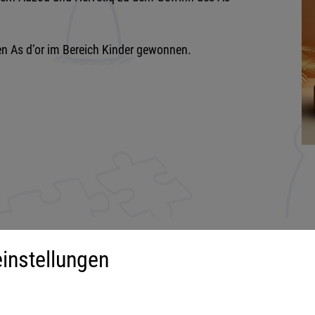
en As d’or im Bereich Kinder gewonnen.
instellungen
iment
Mehr über...
derspiele
Impressum