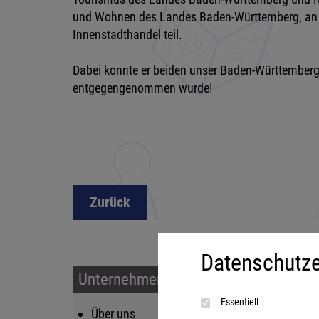
und Wohnen des Landes Baden-Württemberg, an 
Innenstadthandel teil.
Dabei konnte er beiden unser Baden-Württemberg 
entgegengenommen wurde!
Zurück
Datenschutze
Unternehmen & Service
Sort
Essentiell
Über uns
Kin