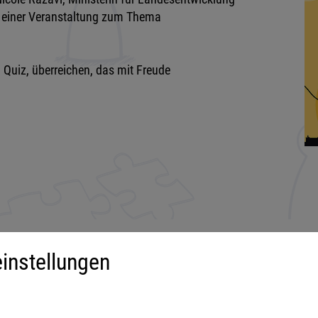
einer Veranstaltung zum Thema
Quiz, überreichen, das mit Freude
instellungen
iment
Mehr über...
derspiele
Impressum