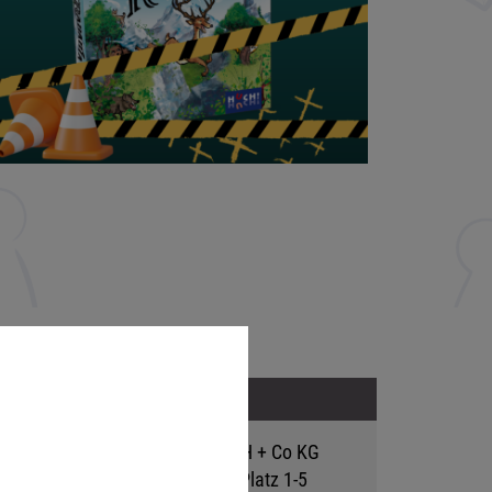
Adresse
Hutter Trade GmbH + Co KG
Bgm.-Landmann-Platz 1-5