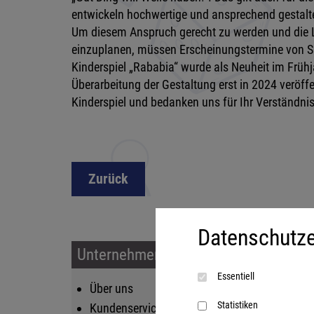
entwickeln hochwertige und ansprechend gestaltet
Um diesem Anspruch gerecht zu werden und die Le
einzuplanen, müssen Erscheinungstermine von 
Kinderspiel „Rababia“ wurde als Neuheit im Früh
Überarbeitung der Gestaltung erst in 2024 veröffe
Kinderspiel und bedanken uns für Ihr Verständnis
Zurück
Datenschutze
Unternehmen & Service
Sort
Essentiell
Über uns
Kin
Statistiken
Kundenservice
Fam