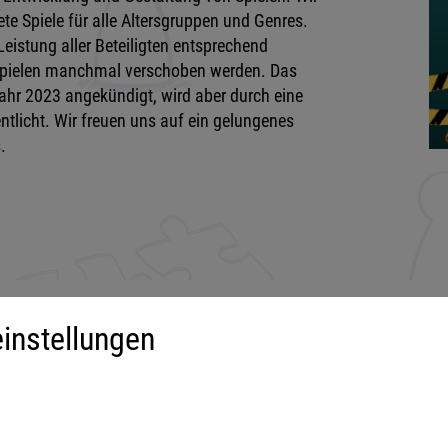
e Spiele für alle Altersgruppen und Genres.
istung aller Beteiligten entsprechend
Spielen manchmal verschoben werden. Das
jahr 2023 angekündigt, wird aber durch eine
ntlicht. Wir freuen uns auf ein gelungenes
.
instellungen
iment
Mehr über...
derspiele
Impressum
ilienspiele
AGB