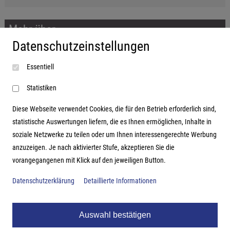
Mehr über...
Datenschutzeinstellungen
Impressum
Essentiell
AGB
Datenschutzerklärung
Statistiken
Diese Webseite verwendet Cookies, die für den Betrieb erforderlich sind,
statistische Auswertungen liefern, die es Ihnen ermöglichen, Inhalte in
soziale Netzwerke zu teilen oder um Ihnen interessengerechte Werbung
Adresse
anzuzeigen. Je nach aktivierter Stufe, akzeptieren Sie die
vorangegangenen mit Klick auf den jeweiligen Button.
Hutter Trade GmbH + Co KG
Bgm.-Landmann-Platz 1-5
Datenschutzerklärung
Detaillierte Informationen
D-89312 Günzburg
Auswahl bestätigen